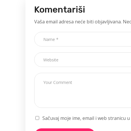
Komentariši
Vaša email adresa neće biti objavljivana.
Neo
Sačuvaj moje ime, email i web stranicu