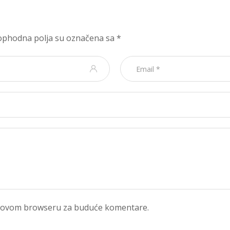
phodna polja su označena sa
*
 u ovom browseru za buduće komentare.