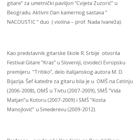
gitare” za umetnički paviljon ”Cvijeta Zuzorić” u
Beogradu. Aktivni član kamernog sastava ”
NACOUSTIC ” duo ( violina – prof. Nada Ivaneža).
Kao predstavnik gitarske škole R. Srbije otvorila
Festival Gitare ”Kras” u Sloveniji, izvodeći Evropsku
premijeru ”Tritiko”, delo italijanskog autora M. D.
Bijazija.
Šef katedre za gitaru
bila je u OMŠ na Cetinju
(2006-2008), OMŠ u Tivtu (2007-2009), SMŠ ”Vida
Matjan”u Kotoru (2007-2009) i SMŠ ”Kosta
Manojlović” u Smederevu (2009-2012).