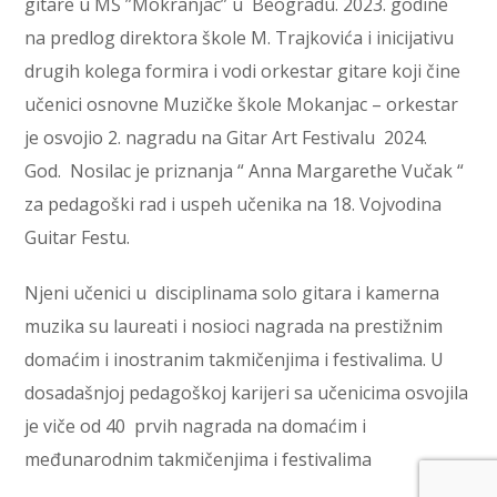
gitare u MŠ ”Mokranjac” u Beogradu. 2023. godine
na predlog direktora škole M. Trajkovića i inicijativu
drugih kolega formira i vodi orkestar gitare koji čine
učenici osnovne Muzičke škole Mokanjac – orkestar
je osvojio 2. nagradu na Gitar Art Festivalu 2024.
God. Nosilac je priznanja “ Anna Margarethe Vučak “
za pedagoški rad i uspeh učenika na 18. Vojvodina
Guitar Festu.
Njeni učenici u disciplinama solo gitara i kamerna
muzika su laureati i nosioci nagrada na prestižnim
domaćim i inostranim takmičenjima i festivalima. U
dosadašnjoj pedagoškoj karijeri sa učenicima osvojila
je viče od 40 prvih nagrada na domaćim i
međunarodnim takmičenjima i festivalima