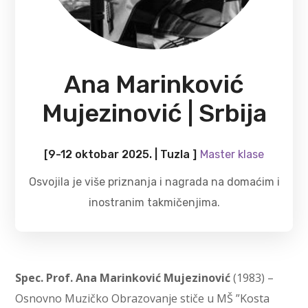
Ana Marinković
Mujezinović | Srbija
[9-12 oktobar 2025. | Tuzla ]
Master klase
Osvojila je više priznanja i nagrada na domaćim i
inostranim takmičenjima.
Spec. Prof. Ana Marinković Mujezinović
(1983) –
Osnovno Muzičko Obrazovanje stiče u MŠ ”Kosta