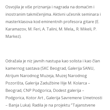
Osvojila je više priznanja i nagrada na domaćim i
inostranim takmičenjima. Aktivni učesnik seminara i
masterklasova kod eminentnih profesora gitare (E.
Karamazov, M. Feri, A. Talini, M. Mela,, R. Mikeli, P.
Markez).
Odražala je niz javnih nastupa kao solista i kao član
kamernog sastava (SKC Beograd, Galerija SANU,
Atrijum Narodnog Muzeja, Muzej Narodnog
Pozorišta, Galerija Zadužbine Ilije M. Kolarca –
Beograd, CNP Podgorica, Dodest galerija –
Podgorica, Kotor Art , Galerija Savremene Umetnosti
– Banja Luka). Radila je na projektu ”Tajanstvene