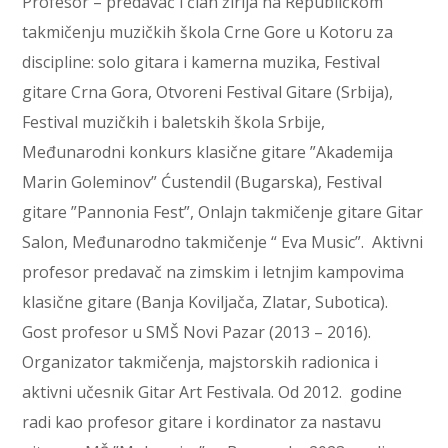
Profesor – predavač i član žirija na Republičkom
takmičenju muzičkih škola Crne Gore u Kotoru za
discipline: solo gitara i kamerna muzika, Festival
gitare Crna Gora, Otvoreni Festival Gitare (Srbija),
Festival muzičkih i baletskih škola Srbije,
Međunarodni konkurs klasične gitare ”Akademija
Marin Goleminov” Ćustendil (Bugarska), Festival
gitare ”Pannonia Fest”, Onlajn takmičenje gitare Gitar
Salon, Međunarodno takmičenje “ Eva Music”. Aktivni
profesor predavač na zimskim i letnjim kampovima
klasične gitare (Banja Koviljača, Zlatar, Subotica).
Gost profesor u SMŠ Novi Pazar (2013 – 2016).
Organizator takmičenja, majstorskih radionica i
aktivni učesnik Gitar Art Festivala. Od 2012. godine
radi kao profesor gitare i kordinator za nastavu