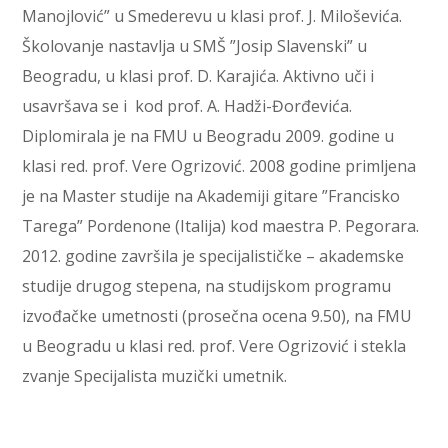
Manojlović” u Smederevu u klasi prof. J. Miloševića.
Školovanje nastavlja u SMŠ ”Josip Slavenski” u
Beogradu, u klasi prof. D. Karajića. Aktivno uči i
usavršava se i kod prof. A. Hadži-Đorđevića.
Diplomirala je na FMU u Beogradu 2009. godine u
klasi red. prof. Vere Ogrizović. 2008 godine primljena
je na Master studije na Akademiji gitare ”Francisko
Tarega” Pordenone (Italija) kod maestra P. Pegorara.
2012. godine završila je specijalističke – akademske
studije drugog stepena, na studijskom programu
izvođačke umetnosti (prosečna ocena 9.50), na FMU
u Beogradu u klasi red. prof. Vere Ogrizović i stekla
zvanje Specijalista muzički umetnik.